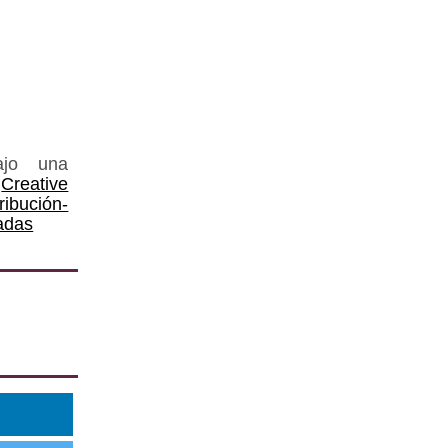
ajo una
Creative
ución-
adas