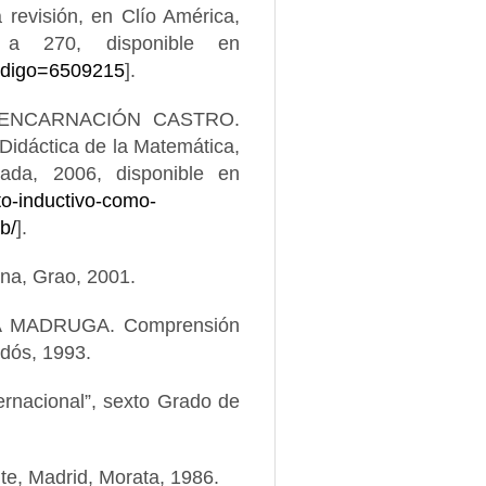
 revisión, en Clío América,
a 270, disponible en
?codigo=6509215
].
 ENCARNACIÓN CASTRO.
idáctica de la Matemática,
ada, 2006, disponible en
to-inductivo-como-
b/
].
na, Grao, 2001.
 MADRUGA. Comprensión
idós, 1993.
rnacional”, sexto Grado de
e, Madrid, Morata, 1986.