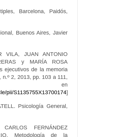
ples, Barcelona, Paidós,
nal, Buenos Aires, Javier
R VILA, JUAN ANTONIO
RERAS y MARÍA ROSA
 ejecutivos de la memoria
, n.º 2, 2013, pp. 103 a 111,
ble en
icle/pii/S1135755X13700174
].
L. Psicología General,
; CARLOS FERNÁNDEZ
O. Metodología de la