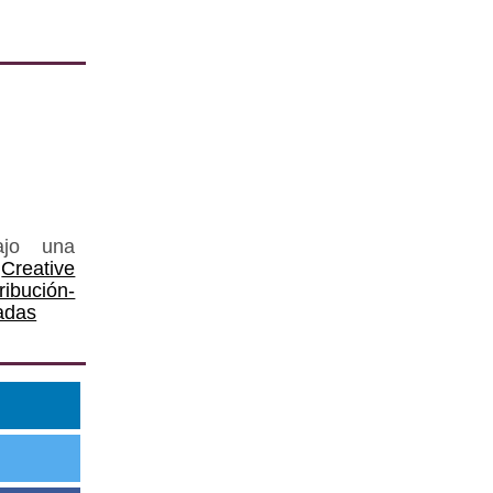
ajo una
Creative
ución-
adas