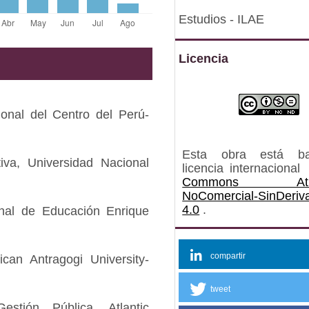
Estudios - ILAE
Licencia
ional del Centro del Perú-
Esta obra está b
va, Universidad Nacional
licencia internacional
Commons Atrib
NoComercial-SinDeriv
4.0
.
nal de Educación Enrique
compartir
ican Antragogi University-
tweet
stión Pública, Atlantic