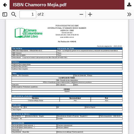
ISBN Chamorro Mejía.pdf