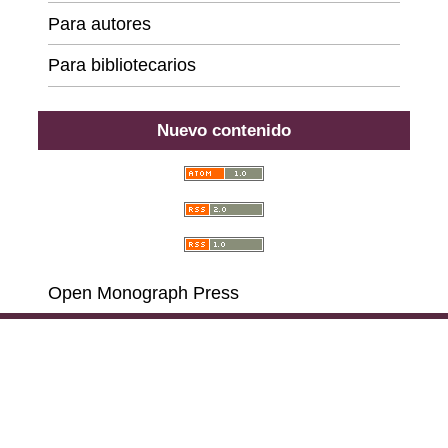
Para autores
Para bibliotecarios
Nuevo contenido
Open Monograph Press
Carrera 18 # 39A-46, Bogotá D. C., Colombia,
111311, PBX (57) 601 703 6396 - 601 378 6529 - 601
285 6668 - 601 323 2181,
Llamadas y Mensajes por
WhatsApp al (57)
314 486 3057