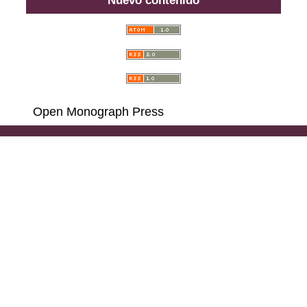
Open Monograph Press
Carrera 18 # 39A-46, Bogotá D. C., Colombia,
111311, PBX (57) 601 703 6396 - 601 378 6529 - 601
285 6668 - 601 323 2181,
Llamadas y Mensajes por
WhatsApp al (57)
314 486 3057
e-mail:
consultas@ilae.edu.co
Instalación, Configuración y Desarrollo
ABG -
Webconection
- Lima - Perú