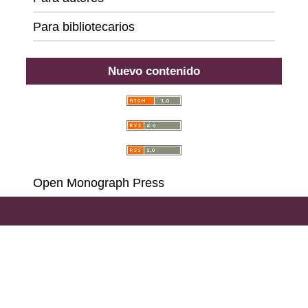
Para bibliotecarios
Nuevo contenido
Open Monograph Press
Carrera 18 # 39A-46, Bogotá D. C., Colombia,
111311, PBX (57) 601 703 6396 - 601 378 6529 - 601
285 6668 - 601 323 2181,
Llamadas y Mensajes por
WhatsApp al (57)
314 486 3057
e-mail:
consultas@ilae.edu.co