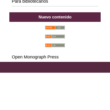
Para bibliotecarios
Nuevo contenido
Open Monograph Press
Carrera 18 # 39A-46, Bogotá D. C., Colombia,
111311, PBX (57) 601 703 6396 - 601 378 6529 - 601
285 6668 - 601 323 2181,
Llamadas y Mensajes por
WhatsApp al (57)
314 486 3057
e-mail:
consultas@ilae.edu.co
Instalación, Configuración y Desarrollo
ABG -