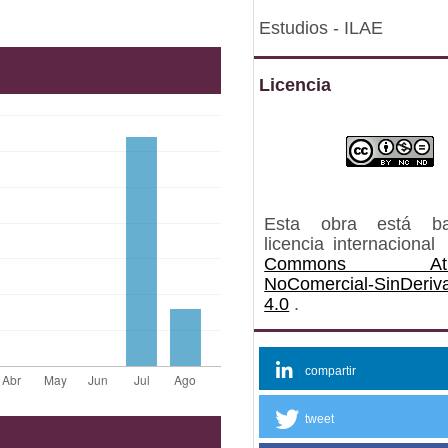
Estudios - ILAE
Licencia
Esta obra está b
licencia internacional
Commons Atrib
NoComercial-SinDeriv
4.0
.
compartir
tweet