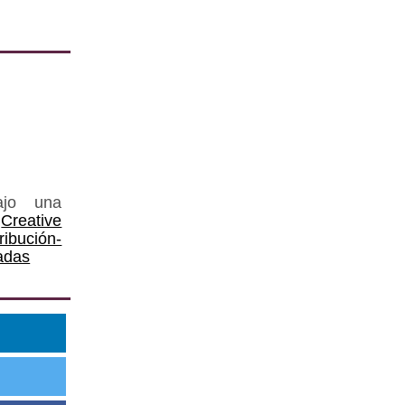
ajo una
Creative
ución-
adas