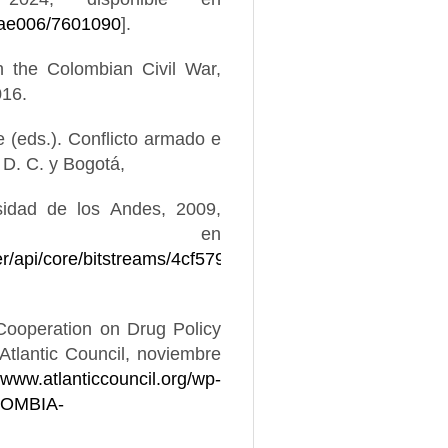
viae006/7601090
].
n the Colombian Civil War,
016.
e (eds.). Conflicto armado e
 D. C. y Bogotá,
idad de los Andes, 2009,
ble en
er/api/core/bitstreams/4cf579f9-
Cooperation on Drug Policy
tlantic Council, noviembre
//www.atlanticcouncil.org/wp-
LOMBIA-