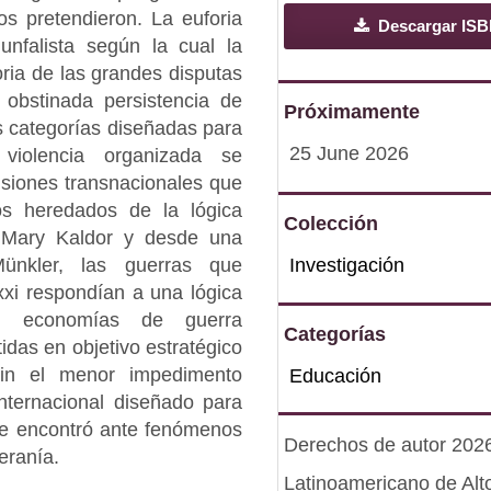
s pretendieron. La euforia
Descargar IS
unfalista según la cual la
ria de las grandes disputas
 obstinada persistencia de
Próximamente
s categorías diseñadas para
25 June 2026
 violencia organizada se
ensiones transnacionales que
os heredados de la lógica
Colección
o Mary Kaldor y desde una
Investigación
Münkler, las guerras que
 xxi respondían a una lógica
es, economías de guerra
Categorías
idas en objetivo estratégico
 sin el menor impedimento
Educación
internacional diseñado para
se encontró ante fenómenos
Derechos de autor 2026 
eranía.
Latinoamericano de Alt