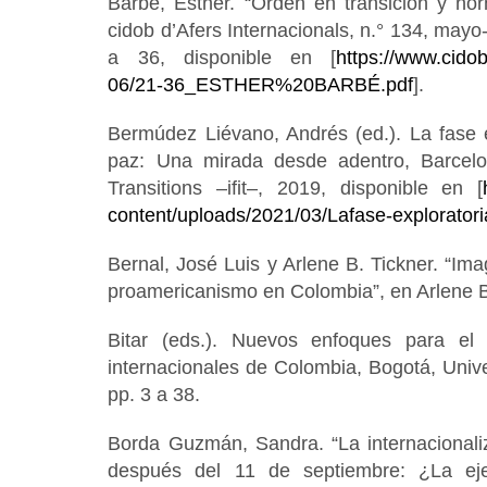
Barbé, Esther. “Orden en transición y nor
cidob d’Afers Internacionals, n.° 134, may
a 36, disponible en [
https://www.cidob.
06/21-36_ESTHER%20BARBÉ.pdf
].
Bermúdez Liévano, Andrés (ed.). La fase e
paz: Una mirada desde adentro, Barcelona
Transitions –ifit–, 2019, disponible en [
content/uploads/2021/03/Lafase-exploratori
Bernal, José Luis y Arlene B. Tickner. “Imag
proamericanismo en Colombia”, en Arlene B
Bitar (eds.). Nuevos enfoques para el 
internacionales de Colombia, Bogotá, Univ
pp. 3 a 38.
Borda Guzmán, Sandra. “La internacionaliz
después del 11 de septiembre: ¿La eje