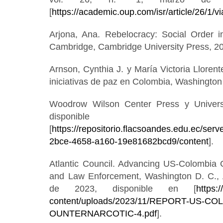
[
https://academic.oup.com/isr/article/26/1/
Arjona, Ana. Rebelocracy: Social Order i
Cambridge, Cambridge University Press, 2
Arnson, Cynthia J. y María Victoria Llorent
iniciativas de paz en Colombia, Washington
Woodrow Wilson Center Press y Univers
disponi
[
https://repositorio.flacsoandes.edu.ec/serv
2bce-4658-a160-19e81682bcd9/content
].
Atlantic Council. Advancing US-Colombia 
and Law Enforcement, Washington D. C., A
de 2023, disponible en [
https:
content/uploads/2023/11/REPORT-US-CO
OUNTERNARCOTIC-4.pdf
].