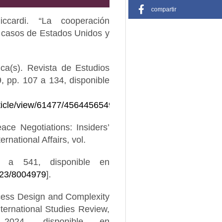
compartir
ccardi. “La cooperación
s casos de Estados Unidos y
ca(s). Revista de Estudios
9, pp. 107 a 134, disponible
rticle/view/61477/4564456549615
].
ce Negotiations: Insiders’
national Affairs, vol.
 a 541, disponible en
/523/8004979
].
ocess Design and Complexity
ernational Studies Review,
024, disponible en