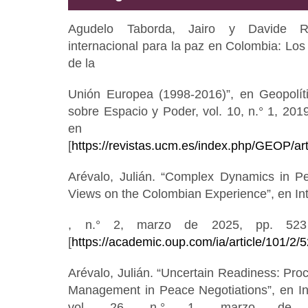
Agudelo Taborda, Jairo y Davide Ri
internacional para la paz en Colombia: Lo
de la
Unión Europea (1998-2016)”, en Geopolíti
sobre Espacio y Poder, vol. 10, n.° 1, 201
en
[
https://revistas.ucm.es/index.php/GEOP/a
Arévalo, Julián. “Complex Dynamics in Pea
Views on the Colombian Experience”, en Inter
, n.° 2, marzo de 2025, pp. 523
[
https://academic.oup.com/ia/article/101/2
Arévalo, Julián. “Uncertain Readiness: Pr
Management in Peace Negotiations”, en Int
vol. 26, n.° 1, marzo de 2