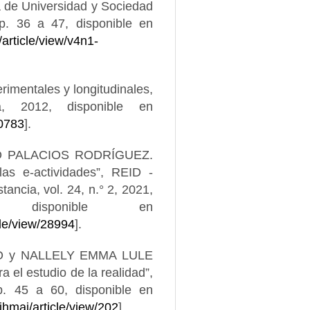
a de Universidad y Sociedad
pp. 36 a 47, disponible en
/article/view/v4n1-
entales y longitudinales,
a, 2012, disponible en
30783
].
O PALACIOS RODRÍGUEZ.
las e-actividades”, REID -
ancia, vol. 24, n.° 2, 2021,
sponible en
cle/view/28994
].
 y NALLELY EMMA LULE
el estudio de la realidad”,
p. 45 a 60, disponible en
ihmai/article/view/202
].