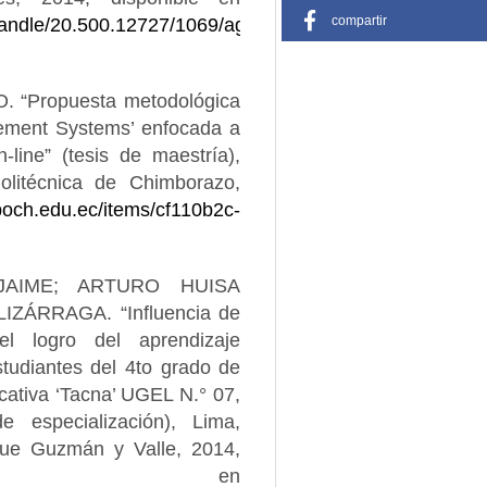
compartir
/handle/20.500.12727/1069/aguilar_vm.pdf?
Propuesta metodológica
gement Systems’ enfocada a
line” (tesis de maestría),
olitécnica de Chimborazo,
poch.edu.ec/items/cf110b2c-
JAIME; ARTURO HUISA
ZÁRRAGA. “Influencia de
l logro del aprendizaje
estudiantes del 4to grado de
cativa ‘Tacna’ UGEL N.° 07,
e especialización), Lima,
que Guzmán y Valle, 2014,
ble en