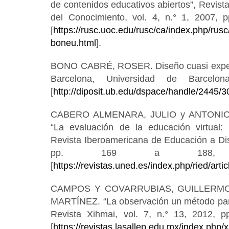
de contenidos educativos abiertos”, Revist
del Conocimiento, vol. 4, n.° 1, 2007, 
[
https://rusc.uoc.edu/rusc/ca/index.php/rusc
boneu.html
].
BONO CABRÉ, ROSER. Diseño cuasi experim
Barcelona, Universidad de Barcelon
[
http://diposit.ub.edu/dspace/handle/2445/
CABERO ALMENARA, JULIO y ANTONI
“La evaluación de la educación virtual: 
Revista Iberoamericana de Educación a Dist
pp. 169 a 188, di
[
https://revistas.uned.es/index.php/ried/arti
CAMPOS Y COVARRUBIAS, GUILLERMO
MARTÍNEZ. “La observación un método para 
Revista Xihmai, vol. 7, n.° 13, 2012, p
[
https://revistas.lasallep.edu.mx/index.php/x