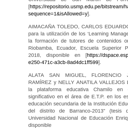
[
https://repositorio.usmp.edu.pe/bitstream
sequence=1&isAllowed=y
].
AIMACAÑA TOLEDO, CARLOS EDUARDO. “
para la utilización de los ‘Learning Mana
la formación de tutores de contenidos on-
Riobamba, Ecuador, Escuela Superior P
2018, disponible en [
https://dspace.es
e250-471c-a3cb-8ad4dc1ff599
].
ALATA SAN MIGUEL, FLORENCIO 
RAMÍREZ y NELLY ANATILA VALLEJOS LI
la plataforma educativa Chamilo en e
significativo en el área de E.T.P. en los 
educación secundaria de la Institución Edu
del distrito de Barranco-2013” (tesis d
Universidad Nacional de Educación Enri
disponi