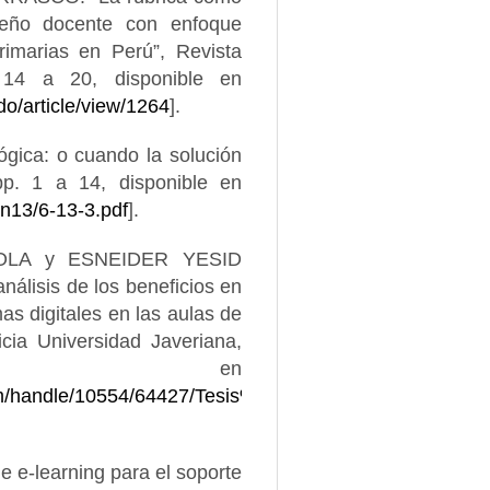
peño docente con enfoque
primarias en Perú”, Revista
 14 a 20, disponible en
do/article/view/1264
].
gica: o cuando la solución
pp. 1 a 14, disponible en
a6n13/6-13-3.pdf
].
OLA y ESNEIDER YESID
álisis de los beneficios en
as digitales en las aulas de
icia Universidad Javeriana,
nible en
eam/handle/10554/64427/Tesis%20castro-
e-learning para el soporte