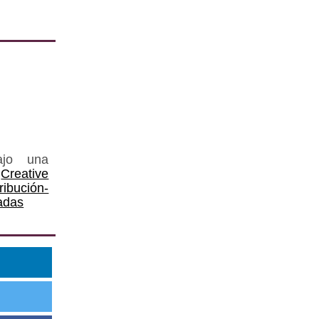
ajo una
Creative
ución-
adas