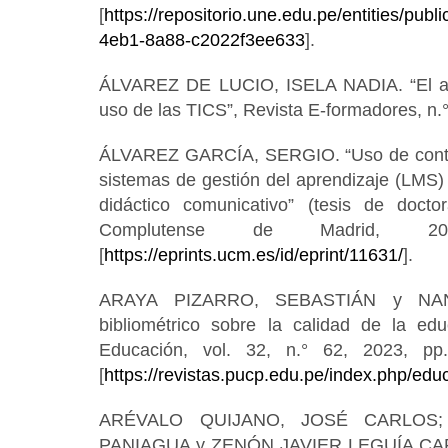
[
https://repositorio.une.edu.pe/entities/pub
4eb1-8a88-c2022f3ee633
].
ÁLVAREZ DE LUCIO, ISELA NADIA. “El apr
uso de las TICS”, Revista E-formadores, n.°
ÁLVAREZ GARCÍA, SERGIO. “Uso de conteni
sistemas de gestión del aprendizaje (LMS) 
didáctico comunicativo” (tesis de docto
Complutense de Madrid, 20
[
https://eprints.ucm.es/id/eprint/11631/
].
ARAYA PIZARRO, SEBASTIÁN y NAND
bibliométrico sobre la calidad de la edu
Educación, vol. 32, n.° 62, 2023, pp
[
https://revistas.pucp.edu.pe/index.php/edu
ARÉVALO QUIJANO, JOSÉ CARLOS;
PANIAGUA y ZENÓN JAVIER LEGUÍA CAR