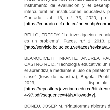
instrumento de evaluación y el desem
intercultural en instituciones educativas 
Conrado, vol. 16, n.° 73, 2020, pp.
[
https://conrado.ucf.edu.cu/index.php/conra
BELLO, FREDDY. “La investigación tecnoló
es un problema”, Faces, n.° 1, 2013, 
[
http://servicio.bc.uc.edu.ve/faces/revista/
BLANQUICETT INFANTE, ANDREA PA
CASTRO RUÍZ. “Tecnología educativa: un an
el aprendizaje mediante el uso de plataform
clase” (tesis de maestría), Bogotá, Pontif
2023, dispo
[
https://repository.javeriana.edu.co/bitstr
4-97.pdf?sequence=4&isAllowed=y
].
BONEU, JOSEP M. “Plataformas abiertas de 