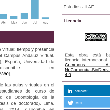
Estudios - ILAE
Licencia
irtual: tiempo y presencia
Esta obra está b
l Campus Andaluz Virtual.
licencia internacional
), España, Universidad de
Commons Atrib
sponible en
NoComercial-SinDeriv
12380
].
4.0
.
las aulas virtuales en el
estudiantes del curso de
compartir
tad de Odontología de la
esis de doctorado), Lima,
tweet
s, 2014, disponible en