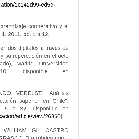
lication/1c142d99-ed5e-
endizaje cooperativo y el
 1, 2011, pp. 1 a 12.
dos digitales a través de
y su repercusión en el acto
rado), Madrid, Universidad
10, disponible en
O VERELST. “Análisis
cación superior en Chile”,
. 5 a 32, disponible en
cacion/article/view/26860
].
 WILLIAM GIL CASTRO
RASCO. “La rúbrica como