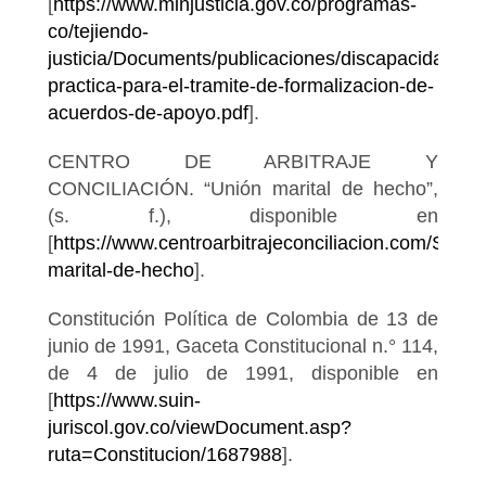
[
https://www.minjusticia.gov.co/programas-
co/tejiendo-
justicia/Documents/publicaciones/discapacidad/Gu
practica-para-el-tramite-de-formalizacion-de-
acuerdos-de-apoyo.pdf
].
CENTRO DE ARBITRAJE Y
CONCILIACIÓN. “Unión marital de hecho”,
(s. f.), disponible en
[
https://www.centroarbitrajeconciliacion.com/Servic
marital-de-hecho
].
Constitución Política de Colombia de 13 de
junio de 1991, Gaceta Constitucional n.° 114,
de 4 de julio de 1991, disponible en
[
https://www.suin-
juriscol.gov.co/viewDocument.asp?
ruta=Constitucion/1687988
].