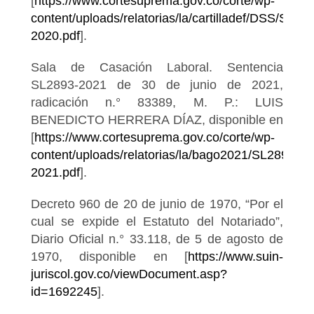
[
https://www.cortesuprema.gov.co/corte/wp-
content/uploads/relatorias/la/cartilladef/DSS/SL19
2020.pdf
].
Sala de Casación Laboral. Sentencia
SL2893-2021 de 30 de junio de 2021,
radicación n.° 83389, M. P.: LUIS
BENEDICTO HERRERA DÍAZ, disponible en
[
https://www.cortesuprema.gov.co/corte/wp-
content/uploads/relatorias/la/bago2021/SL2893-
2021.pdf
].
Decreto 960 de 20 de junio de 1970, “Por el
cual se expide el Estatuto del Notariado”,
Diario Oficial n.° 33.118, de 5 de agosto de
1970, disponible en [
https://www.suin-
juriscol.gov.co/viewDocument.asp?
id=1692245
].