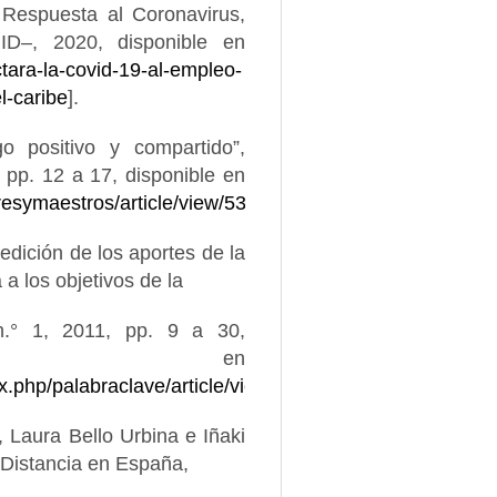
n Respuesta al Coronavirus,
ID–, 2020, disponible en
ctara-la-covid-19-al-empleo-
l-caribe
].
o positivo y compartido”,
 pp. 12 a 17, disponible en
dresymaestros/article/view/5336
].
edición de los aportes de la
a los objetivos de la
 n.° 1, 2011, pp. 9 a 30,
ble en
x.php/palabraclave/article/view/1870
].
l, Laura Bello Urbina e Iñaki
 Distancia en España,