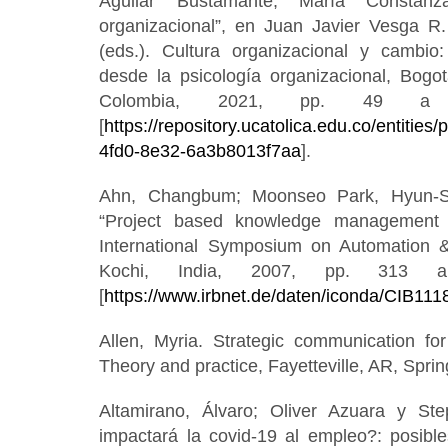
Aguilar Bustamante, María Constanz
organizacional”, en Juan Javier Vesga R
(eds.). Cultura organizacional y cambio:
desde la psicología organizacional, Bogot
Colombia, 2021, pp. 49 a 
[
https://repository.ucatolica.edu.co/entitie
4fd0-8e32-6a3b8013f7aa
].
Ahn, Changbum; Moonseo Park, Hyun-
“Project based knowledge management 
International Symposium on Automation &
Kochi, India, 2007, pp. 313 a
[
https://www.irbnet.de/daten/iconda/CIB111
Allen, Myria. Strategic communication for
Theory and practice, Fayetteville, AR, Sprin
Altamirano, Álvaro; Oliver Azuara y S
impactará la covid-19 al empleo?: posibl