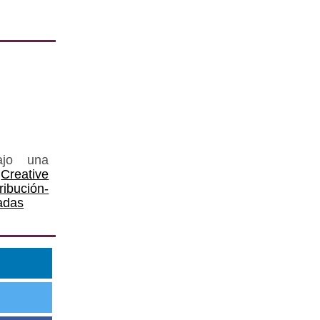
ajo una
Creative
ución-
adas