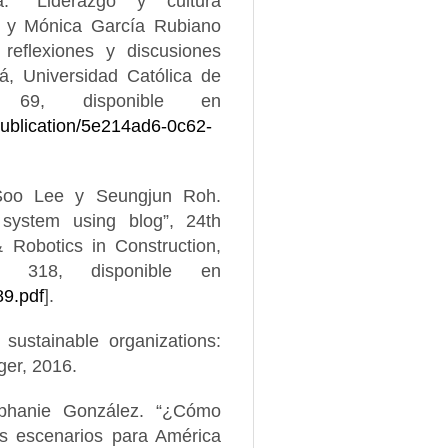
a. “Liderazgo y cultura
. y Mónica García Rubiano
 reflexiones y discusiones
á, Universidad Católica de
69, disponible en
s/publication/5e214ad6-0c62-
Soo Lee y Seungjun Roh.
system using blog”, 24th
 Robotics in Construction,
 318, disponible en
89.pdf
].
 sustainable organizations:
ger, 2016.
tephanie González. “¿Cómo
es escenarios para América