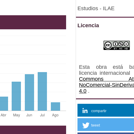
Estudios - ILAE
Licencia
Esta obra está b
licencia internacional
Commons Atrib
NoComercial-SinDeriv
4.0
.
compartir
tweet