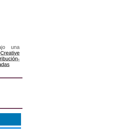
ajo una
Creative
ución-
adas