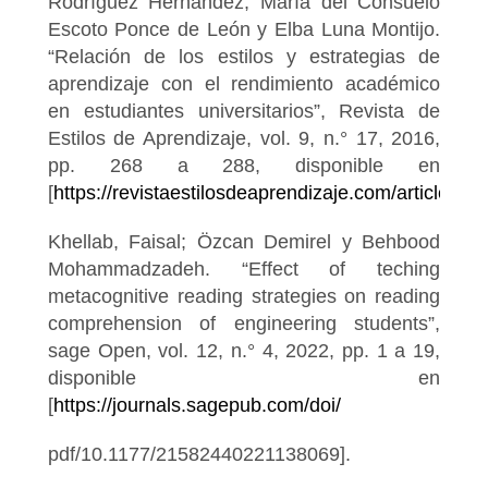
Rodríguez Hernández, María del Consuelo
Escoto Ponce de León y Elba Luna Montijo.
“Relación de los estilos y estrategias de
aprendizaje con el rendimiento académico
en estudiantes universitarios”, Revista de
Estilos de Aprendizaje, vol. 9, n.° 17, 2016,
pp. 268 a 288, disponible en
[
https://revistaestilosdeaprendizaje.com/article/vi
Khellab, Faisal; Özcan Demirel y Behbood
Mohammadzadeh. “Effect of teching
metacognitive reading strategies on reading
comprehension of engineering students”,
sage Open, vol. 12, n.° 4, 2022, pp. 1 a 19,
disponible en
[
https://journals.sagepub.com/doi/
pdf/10.1177/21582440221138069].