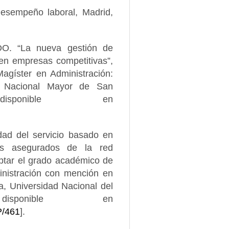
empeño laboral, Madrid,
 “La nueva gestión de
n empresas competitivas”,
agíster en Administración:
ad Nacional Mayor de San
sponible en
d del servicio basado en
os asegurados de la red
ptar el grado académico de
inistración con mención en
a, Universidad Nacional del
isponible en
P/461
].