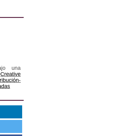
ajo una
Creative
ución-
adas