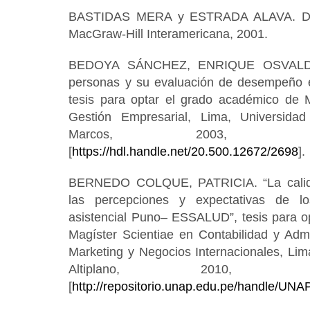
BASTIDAS MERA y ESTRADA ALAVA. Des
MacGraw-Hill Interamericana, 2001.
BEDOYA SÁNCHEZ, ENRIQUE OSVALDO.
personas y su evaluación de desempeño e
tesis para optar el grado académico de M
Gestión Empresarial, Lima, Universid
Marcos, 2003, di
[
https://hdl.handle.net/20.500.12672/2698
].
BERNEDO COLQUE, PATRICIA. “La calida
las percepciones y expectativas de l
asistencial Puno– ESSALUD”, tesis para o
Magíster Scientiae en Contabilidad y Adm
Marketing y Negocios Internacionales, Lim
Altiplano, 2010, d
[
http://repositorio.unap.edu.pe/handle/UNA