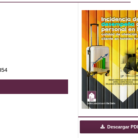
i
854
Descargar PD