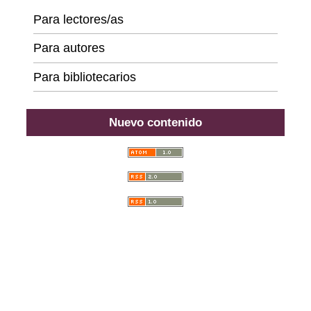
Para lectores/as
Para autores
Para bibliotecarios
Nuevo contenido
Open Monograph Press
Carrera 18 # 39A-46, Bogotá D. C., Colombia,
111311, PBX (57) 601 703 6396 - 601 378 6529 - 601
285 6668 - 601 323 2181,