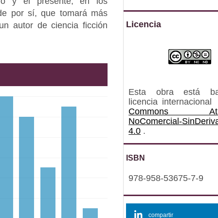
do y el presente, en los
 de por sí, que tomará más
Licencia
n autor de ciencia ficción
Esta obra está b
licencia internacional
Commons Atrib
NoComercial-SinDeriv
4.0
.
ISBN
978-958-53675-7-9
compartir