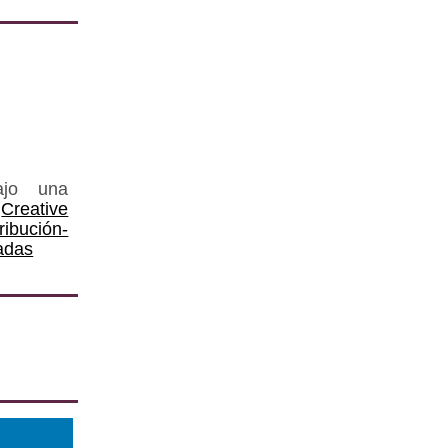
ajo una
Creative
ución-
adas