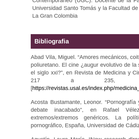
Contemporáneo (UGC). Docente de la Fa
Universidad Santo Tomás y la Facultad de
La Gran Colombia
Bibliografia
Abad Vila, Miguel. “Amores mecánicos, coit
poliuretano. El cine ¿augur evolutivo de l
el siglo xxi?”, en Revista de Medicina y Cin
217 a 235, dis
[
https://revistas.usal.es/index.php/medicina
Acosta Bustamante, Leonor. “Pornografía y
debate inacabado”, en Rafael Véle
extremos/extremos genéricos. La polít
pornográfico, España, Universidad de Cádi