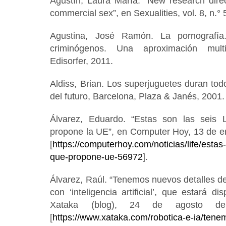
Agustín, Laura María. “New research direct
commercial sex”, en Sexualities, vol. 8, n.°
Agustina, José Ramón. La pornografía
criminógenos. Una aproximación multid
Edisorfer, 2011.
Aldiss, Brian. Los superjuguetes duran todo
del futuro, Barcelona, Plaza & Janés, 2001.
Álvarez, Eduardo. “Estas son las seis
propone la UE”, en Computer Hoy, 13 de en
[
https://computerhoy.com/noticias/life/estas
que-propone-ue-56972
].
Álvarez, Raúl. “Tenemos nuevos detalles de
con ‘inteligencia artificial’, que estará d
Xataka (blog), 24 de agosto de
[
https://www.xataka.com/robotica-e-ia/tene