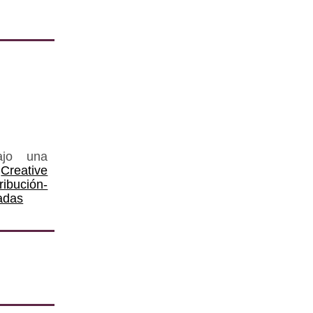
ajo una
Creative
ución-
adas