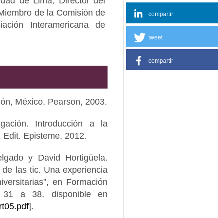
idad de Lima; Director del
 Miembro de la Comisión de
compartir
iación Interamericana de
tweet
compartir
ción, México, Pearson, 2003.
gación. Introducción a la
 Edit. Episteme, 2012.
lgado y David Hortigüela.
de las tic. Una experiencia
versitarias”, en Formación
p. 31 a 38, disponible en
rt05.pdf
].