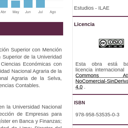
Estudios - ILAE
Licencia
ción Superior con Mención
 Superior de la Univeridad
Esta obra está b
 Ciencias Económicas con
licencia internacional
sidad Nacional Agraria de la
Commons Atrib
nal Agraria de la Selva,
NoComercial-SinDeriv
encias Contables.
4.0
.
ISBN
en la Universidad Nacional
ección de Empresas para
978-958-53535-0-3
gíster en Banca y Finanzas;