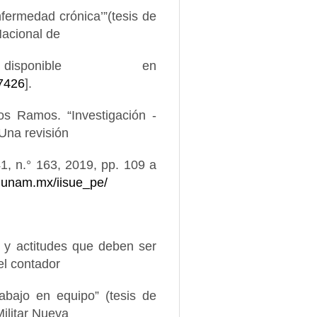
fermedad crónica’”(tesis de
Nacional de
isponible en
/7426
].
s Ramos. “Investigación -
Una revisión
 41, n.° 163, 2019, pp. 109 a
s.unam.mx/iisue_pe/
s y actitudes que deben ser
el contador
rabajo en equipo” (tesis de
ilitar Nueva