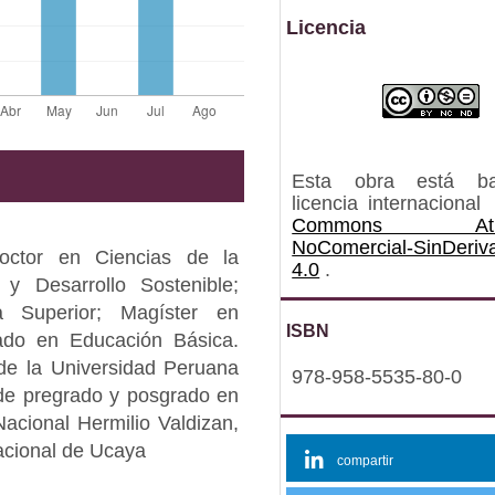
Licencia
Esta obra está b
licencia internacional
Commons Atrib
NoComercial-SinDeriv
Doctor en Ciencias de la
4.0
.
y Desarrollo Sostenible;
a Superior; Magíster en
ISBN
iado en Educación Básica.
de la Universidad Peruana
978-958-5535-80-0
 de pregrado y posgrado en
acional Hermilio Valdizan,
acional de Ucaya
compartir