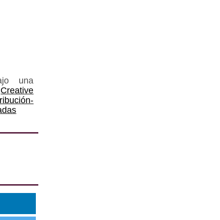
ajo una
Creative
ución-
adas