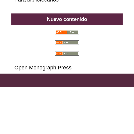
Nuevo contenido
Open Monograph Press
Carrera 18 # 39A-46, Bogotá D. C., Colombia,
111311, PBX (57) 601 703 6396 - 601 378 6529 - 601
285 6668 - 601 323 2181,
Llamadas y Mensajes por
WhatsApp al (57)
314 486 3057
e-mail:
consultas@ilae.edu.co
Instalación, Configuración y Desarrollo
ABG -