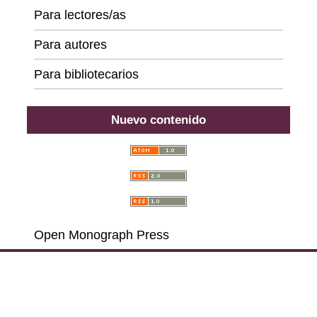
Para lectores/as
Para autores
Para bibliotecarios
Nuevo contenido
Open Monograph Press
Carrera 18 # 39A-46, Bogotá D. C., Colombia,
111311, PBX (57) 601 703 6396 - 601 378 6529 - 601
285 6668 - 601 323 2181,