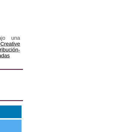
ajo una
Creative
ución-
adas