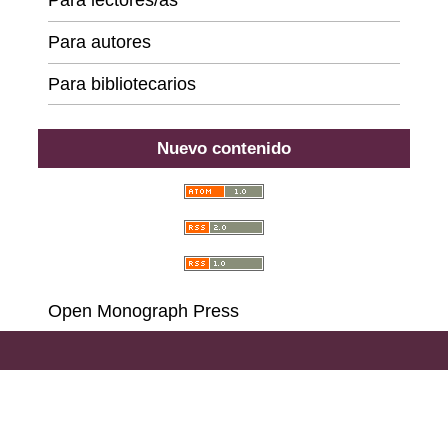
Para lectores/as
Para autores
Para bibliotecarios
Nuevo contenido
Open Monograph Press
Carrera 18 # 39A-46, Bogotá D. C., Colombia,
111311, PBX (57) 601 703 6396 - 601 378 6529 - 601
285 6668 - 601 323 2181,
Llamadas y Mensajes por
WhatsApp al (57)