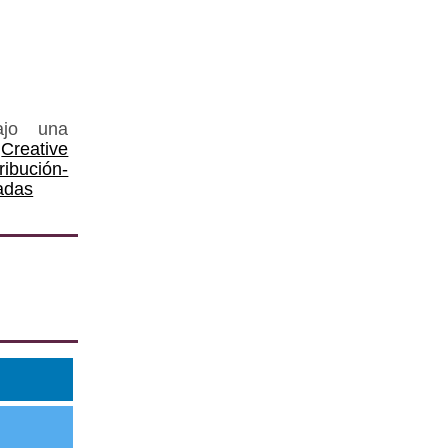
ajo una
Creative
ución-
adas