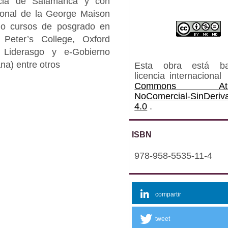
ficia de Salamanca y con
cional de la George Maison
zado cursos de posgrado en
 Peter’s College, Oxford
, Liderasgo y e-Gobierno
na) entre otros
Esta obra está b
licencia internacional
Commons Atrib
NoComercial-SinDeriv
4.0
.
ISBN
978-958-5535-11-4
compartir
tweet