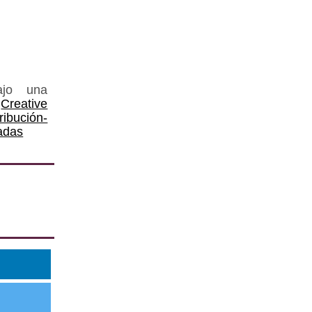
ajo una
Creative
ución-
adas