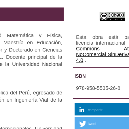
ad Matemática y Física,
Esta obra está b
, Maestría en Educación,
licencia internacional
Commons Atrib
or y Doctorado en Ciencias
NoComercial-SinDeriv
 Docente principal de la
4.0
.
e la Universidad Nacional
ISBN
978-958-5535-26-8
tólica del Perú, egresado de
ón en Ingeniería Vial de la
compartir
tweet
ternacionales, Universidad