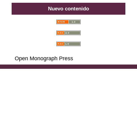
Nuevo contenido
Open Monograph Press
Carrera 18 # 39A-46, Bogotá D. C., Colombia,
111311, PBX (57) 601 703 6396 - 601 378 6529 - 601
285 6668 - 601 323 2181,
Llamadas y Mensajes por
WhatsApp al (57)
314 486 3057
e-mail:
consultas@ilae.edu.co
Instalación, Configuración y Desarrollo
ABG -
Webconection
- Lima - Perú