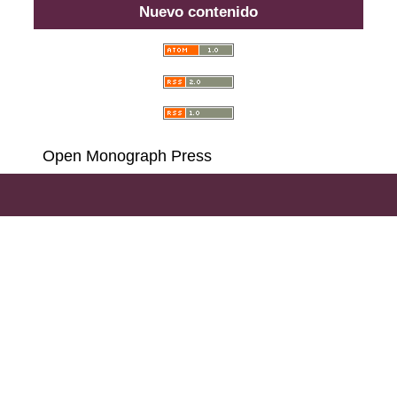
Nuevo contenido
Open Monograph Press
Carrera 18 # 39A-46, Bogotá D. C., Colombia,
111311, PBX (57) 601 703 6396 - 601 378 6529 - 601
285 6668 - 601 323 2181,
Llamadas y Mensajes por
WhatsApp al (57)
314 486 3057
e-mail:
consultas@ilae.edu.co
Instalación, Configuración y Desarrollo
ABG -
Webconection
- Lima - Perú