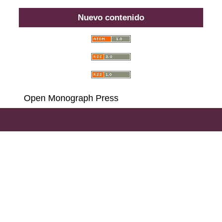
Nuevo contenido
Open Monograph Press
Carrera 18 # 39A-46, Bogotá D. C., Colombia,
111311, PBX (57) 601 703 6396 - 601 378 6529 - 601
285 6668 - 601 323 2181,
Llamadas y Mensajes por
WhatsApp al (57)
314 486 3057
e-mail:
consultas@ilae.edu.co
Instalación, Configuración y Desarrollo
ABG -
Webconection
- Lima - Perú