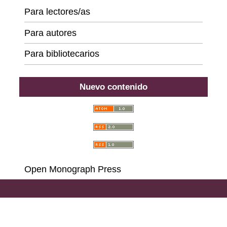
Para lectores/as
Para autores
Para bibliotecarios
Nuevo contenido
Open Monograph Press
Carrera 18 # 39A-46, Bogotá D. C., Colombia,
111311, PBX (57) 601 703 6396 - 601 378 6529 - 601
285 6668 - 601 323 2181,