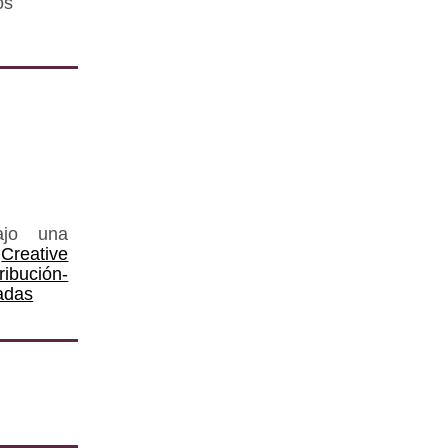
os
ajo una
Creative
ución-
adas