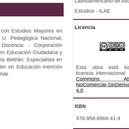
Latinoamericano de Alt
Estudios - ILAE
Licencia
 con Estudios Mayores en
 U. Pedagógica Nacional;
 Docencia - Corporación
a en Educación Ciudadana y
a Beltrán; Especialista en
ster en Educación mención
Esta obra está b
licencia internacional
hile
Commons Atrib
NoComercial-SinDeriv
4.0
.
ISBN
978-958-8968-41-4