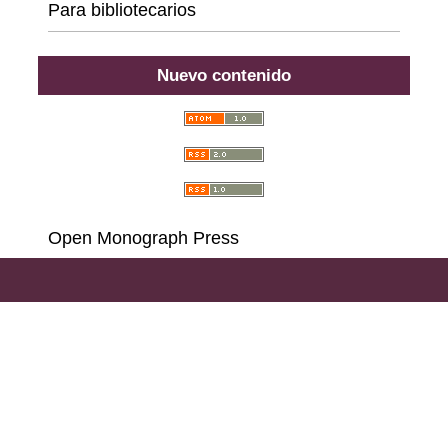
Para bibliotecarios
Nuevo contenido
Open Monograph Press
Carrera 18 # 39A-46, Bogotá D. C., Colombia,
111311, PBX (57) 601 703 6396 - 601 378 6529 - 601
285 6668 - 601 323 2181,
Llamadas y Mensajes por
WhatsApp al (57)
314 486 3057
e-mail:
consultas@ilae.edu.co
Instalación, Configuración y Desarrollo
ABG -