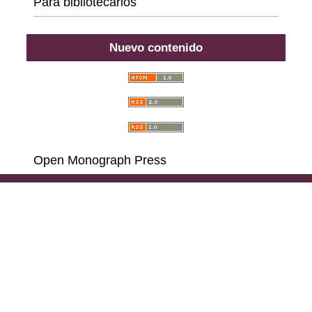
Para bibliotecarios
Nuevo contenido
Open Monograph Press
Carrera 18 # 39A-46, Bogotá D. C., Colombia,
111311, PBX (57) 601 703 6396 - 601 378 6529 - 601
285 6668 - 601 323 2181,
Llamadas y Mensajes por
WhatsApp al (57)
314 486 3057
e-mail:
consultas@ilae.edu.co
Instalación, Configuración y Desarrollo
ABG -