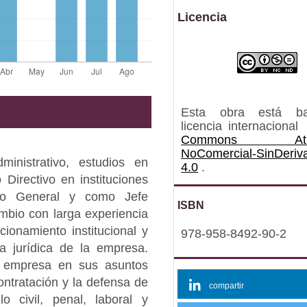
Licencia
Esta obra está b
licencia internacional
Commons Atrib
NoComercial-SinDeriv
nistrativo, estudios en
4.0
.
Directivo en instituciones
rio General y como Jefe
ISBN
ambio con larga experiencia
ionamiento institucional y
978-958-8492-90-2
a jurídica de la empresa.
 empresa en sus asuntos
ontratación y la defensa de
compartir
lo civil, penal, laboral y