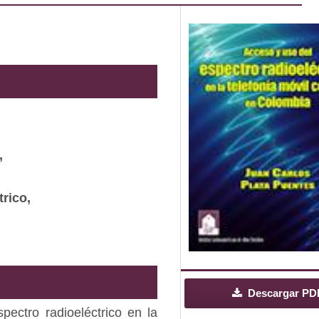
,
trico,
Descargar PD
pectro radioeléctrico en la