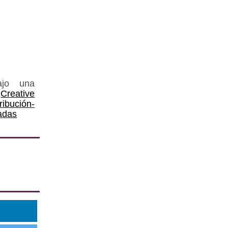
ajo una
Creative
ución-
adas