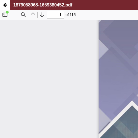
1879058968-1659380452.pdf