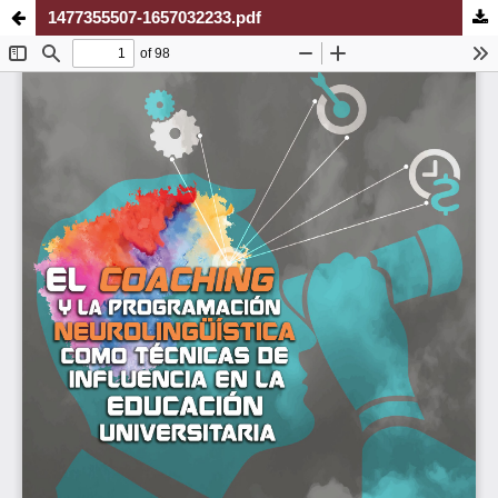
1477355507-1657032233.pdf