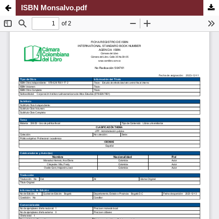
ISBN Monsalvo.pdf