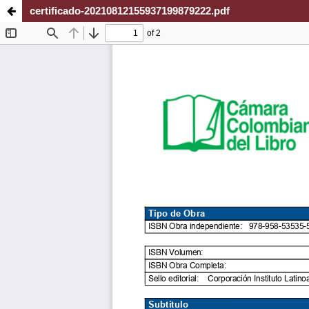
certificado-20210812155937199879222.pdf