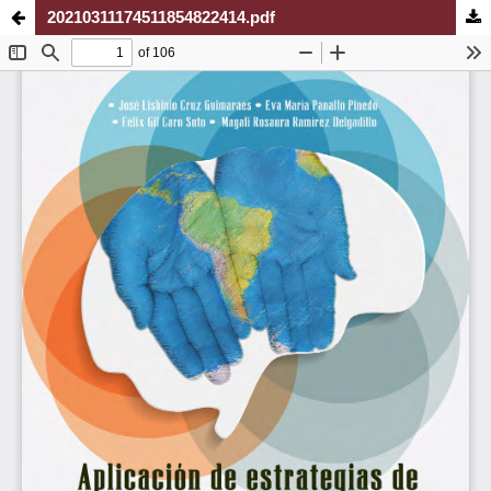
20210311174511854822414.pdf